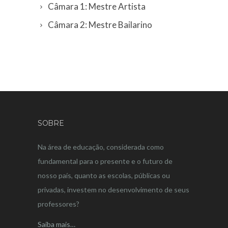
Câmara 1: Mestre Artista
Câmara 2: Mestre Bailarino
SOBRE
Na área de educação, considerada como
fundamental para o presente e o futuro de
nosso país, quanto as escolas, públicas ou
privadas, investem no desenvolvimento de seus
professores?
Saiba mais…