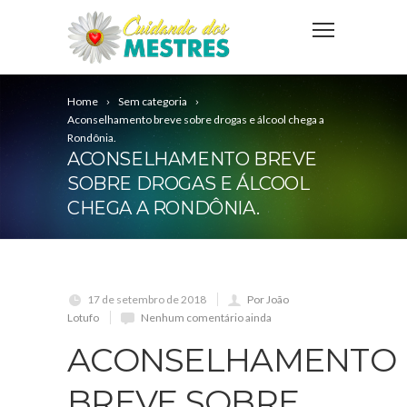
Home
Sem categoria
Aconselhamento breve sobre drogas e álcool chega a
Rondônia.
ACONSELHAMENTO BREVE
SOBRE DROGAS E ÁLCOOL
CHEGA A RONDÔNIA.
17 de setembro de 2018
Por João
Lotufo
Nenhum comentário ainda
ACONSELHAMENTO
BREVE SOBRE