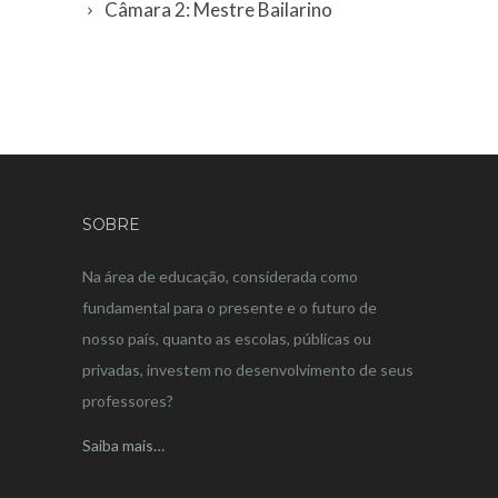
Câmara 2: Mestre Bailarino
SOBRE
Na área de educação, considerada como
fundamental para o presente e o futuro de
nosso país, quanto as escolas, públicas ou
privadas, investem no desenvolvimento de seus
professores?
Saiba mais…