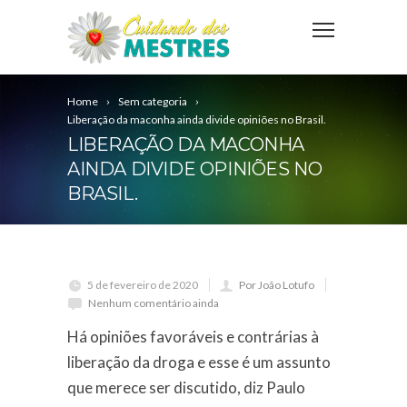
Home
Sem categoria
Liberação da maconha ainda divide opiniões no Brasil.
LIBERAÇÃO DA MACONHA
AINDA DIVIDE OPINIÕES NO
BRASIL.
5 de fevereiro de 2020
Por João Lotufo
Nenhum comentário ainda
Há opiniões favoráveis e contrárias à
liberação da droga e esse é um assunto
que merece ser discutido, diz Paulo