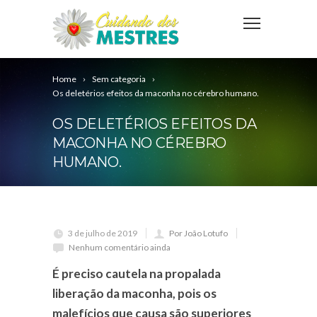
Home
Sem categoria
Os deletérios efeitos da maconha no cérebro humano.
OS DELETÉRIOS EFEITOS DA
MACONHA NO CÉREBRO
HUMANO.
3 de julho de 2019
Por João Lotufo
Nenhum comentário ainda
É preciso cautela na propalada
liberação da maconha, pois os
malefícios que causa são superiores