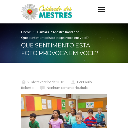
Home
Câmara 9: Mestre Inovador
Que sentimento esta foto provoca em você?
QUE SENTIMENTO ESTA
FOTO PROVOCA EM VOCÊ?
20 de fevereiro de 2018
Por Paulo
Roberto
Nenhum comentário ainda