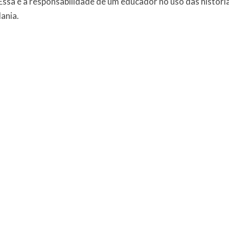
ssa é a responsabilidade de um educador no uso das histór
ania.