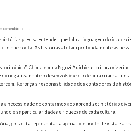
 comentário ainda
histórias precisa entender que fala a linguagem do inconscie
quilo que conta. As histórias afetam profundamente as pesso
stória única”, Chimamanda Ngozi Adichie, escritora nigerian
te ou negativamente o desenvolvimento de uma criança, mos
 exercem. Reforça a responsabilidade dos contadores de histó
a necessidade de contarmos aos aprendizes histórias diver
ndo e as particularidades e riquezas de cada cultura.
ória, pois esta representaria apenas um ponto de vista e a re