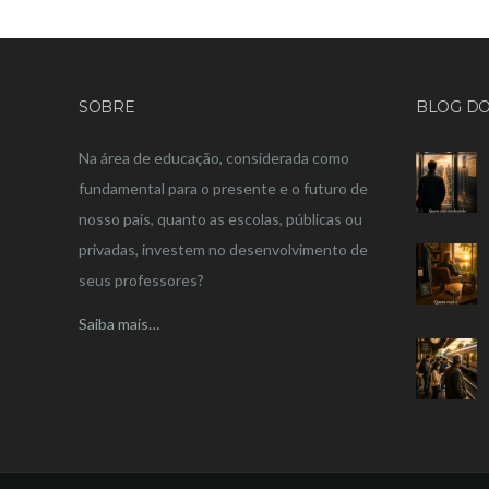
SOBRE
BLOG DO
Na área de educação, considerada como
fundamental para o presente e o futuro de
nosso país, quanto as escolas, públicas ou
privadas, investem no desenvolvimento de
seus professores?
Saiba mais…