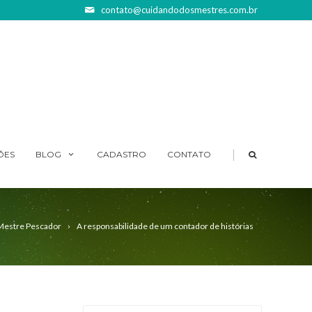
contato@cuidandodosmestres.com.br
|
ÕES
BLOG
CADASTRO
CONTATO
Mestre Pescador
A responsabilidade de um contador de histórias