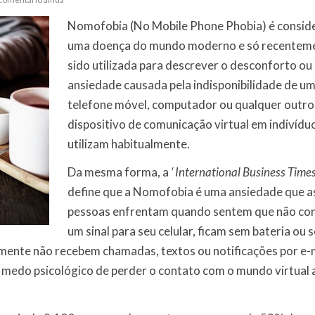
Nomofobia (No Mobile Phone Phobia) é consid
uma doença do mundo moderno e só recentem
sido utilizada para descrever o desconforto ou
ansiedade causada pela indisponibilidade de u
telefone móvel, computador ou qualquer outro
dispositivo de comunicação virtual em indivídu
utilizam habitualmente.
Da mesma forma, a
‘ International Business Time
define que a Nomofobia é uma ansiedade que a
pessoas enfrentam quando sentem que não c
um sinal para seu celular, ficam sem bateria ou s
smente não recebem chamadas, textos ou notificações por e-
medo psicológico de perder o contato com o mundo virtual 