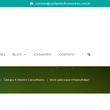
contato@cuidandodosmestres.com.br
|
ÕES
BLOG
CADASTRO
CONTATO
Câmara 4: Mestre Conselheiro
Você sabe o que é Nomofobia?