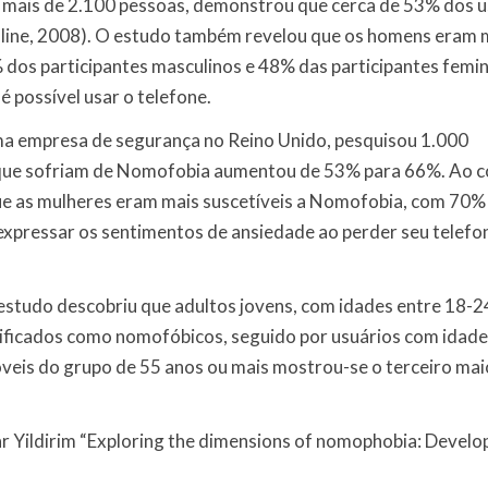
 mais de 2.100 pessoas, demonstrou que cerca de 53% dos u
-line, 2008). O estudo também revelou que os homens eram 
dos participantes masculinos e 48% das participantes femin
possível usar o telefone.
ma empresa de segurança no Reino Unido, pesquisou 1.000
 que sofriam de Nomofobia aumentou de 53% para 66%. Ao c
ue as mulheres eram mais suscetíveis a Nomofobia, com 70%
pressar os sentimentos de ansiedade ao perder seu telefo
estudo descobriu que adultos jovens, com idades entre 18-
ficados como nomofóbicos, seguido por usuários com idade
óveis do grupo de 55 anos ou mais mostrou-se o terceiro mai
r Yildirim “Exploring the dimensions of nomophobia: Develo