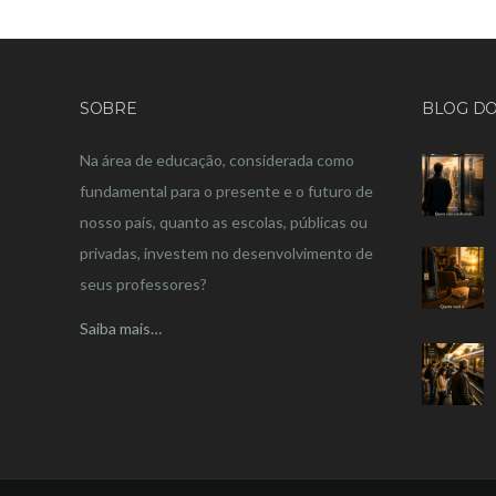
SOBRE
BLOG DO
Na área de educação, considerada como
fundamental para o presente e o futuro de
nosso país, quanto as escolas, públicas ou
privadas, investem no desenvolvimento de
seus professores?
Saiba mais…